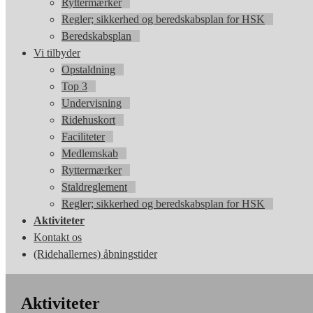
Ryttermærker
Regler; sikkerhed og beredskabsplan for HSK
Beredskabsplan
Vi tilbyder
Opstaldning
Top 3
Undervisning
Ridehuskort
Faciliteter
Medlemskab
Ryttermærker
Staldreglement
Regler; sikkerhed og beredskabsplan for HSK
Aktiviteter
Kontakt os
(Ridehallernes) åbningstider
Aktiviteter