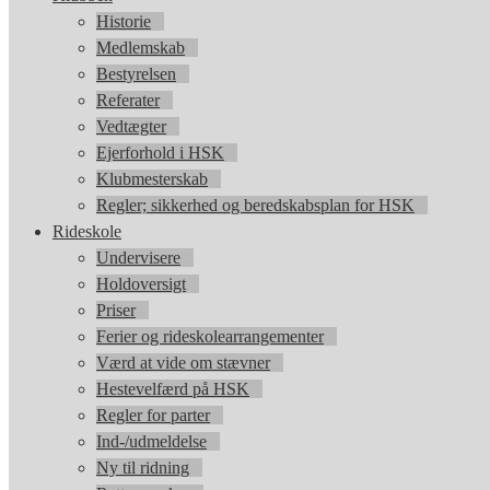
Historie
Medlemskab
Bestyrelsen
Referater
Vedtægter
Ejerforhold i HSK
Klubmesterskab
Regler; sikkerhed og beredskabsplan for HSK
Rideskole
Undervisere
Holdoversigt
Priser
Ferier og rideskolearrangementer
Værd at vide om stævner
Hestevelfærd på HSK
Regler for parter
Ind-/udmeldelse
Ny til ridning