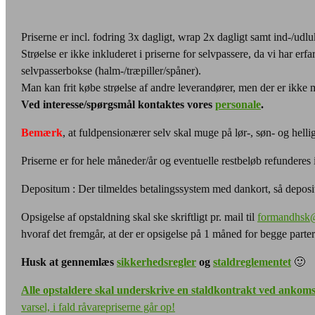
Priserne er incl. fodring 3x dagligt, wrap 2x dagligt samt ind-/udluk
Strøelse er ikke inkluderet i priserne for selvpassere, da vi har erfar
selvpasserbokse (halm-/træpiller/spåner).
Man kan frit købe strøelse af andre leverandører, men der er ikke
Ved interesse/spørgsmål kontaktes vores
personale
.
Bemærk
, at fuldpensionærer selv skal muge på lør-, søn- og he
Priserne er for hele måneder/år og eventuelle restbeløb refunderes 
Depositum : Der tilmeldes betalingssystem med dankort, så deposi
Opsigelse af opstaldning skal ske skriftligt pr. mail til
formandhsk
hvoraf det fremgår, at der er opsigelse på 1 måned for begge parter
Husk at gennemlæs
sikkerhedsregler
og
staldreglementet
🙂
Alle opstaldere skal underskrive en staldkontrakt ved ankoms
varsel, i fald råvarepriserne går op!