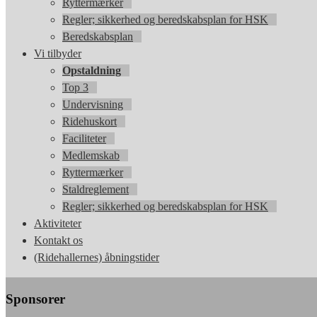
Ryttermærker
Regler; sikkerhed og beredskabsplan for HSK
Beredskabsplan
Vi tilbyder
Opstaldning
Top 3
Undervisning
Ridehuskort
Faciliteter
Medlemskab
Ryttermærker
Staldreglement
Regler; sikkerhed og beredskabsplan for HSK
Aktiviteter
Kontakt os
(Ridehallernes) åbningstider
Sponsorer