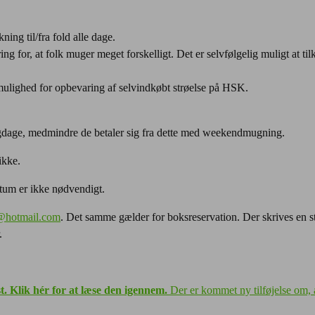
ning til/fra fold alle dage.
ing for, at folk muger meget forskelligt. Det er selvfølgelig muligt at tilk
 mulighed for opbevaring af selvindkøbt strøelse på HSK.
lligdage, medmindre de betaler sig fra dette med weekendmugning.
ikke.
tum er ikke nødvendigt.
@hotmail.com
. Det samme gælder for boksreservation. Der skrives en s
.
t. Klik hér for at læse den igennem.
Der er kommet ny tilføjelse om, 