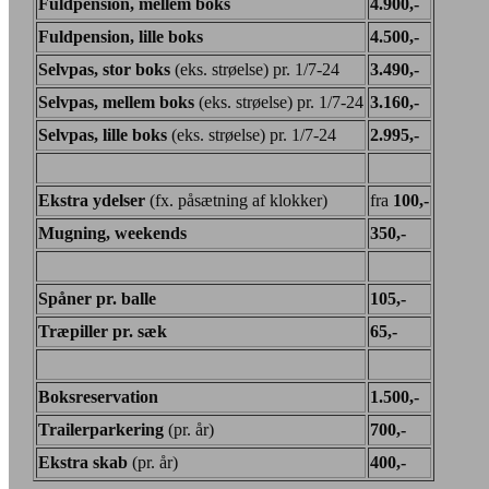
Fuldpension, mellem boks
4.900,-
Fuldpension, lille boks
4.500,-
Selvpas, stor boks
(eks. strøelse) pr. 1/7-24
3.490,-
Selvpas, mellem boks
(eks. strøelse) pr. 1/7-24
3.160,-
Selvpas, lille boks
(eks. strøelse) pr. 1/7-24
2.995,-
Ekstra ydelser
(fx. påsætning af klokker)
fra
100,-
Mugning, weekends
350,-
Spåner pr. balle
105,-
Træpiller pr. sæk
65,-
Boksreservation
1.500,-
Trailerparkering
(pr. år)
700,-
Ekstra skab
(pr. år)
400,-