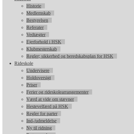
Historie
Medlemskab
Bestyrelsen
Referater
Vedtægter
Ejerforhold i HSK
Klubmesterskab
Regler; sikkerhed og beredskabsplan for HSK
Rideskole
Undervisere
Holdoversigt
Priser
Ferier og rideskolearrangementer
Værd at vide om stævner
Hestevelfærd på HSK
Regler for parter
Ind-/udmeldelse
Ny til ridning