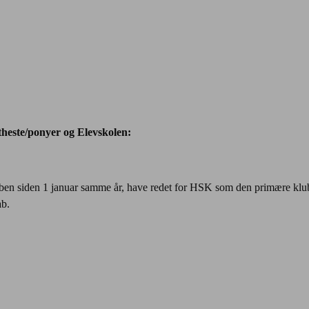
theste/ponyer og Elevskolen:
ben siden 1 januar samme år, have redet for HSK som den primære klub
ab.