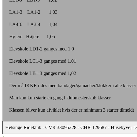
LA1-3 LA1-2 1,03
LA4-6 LA3-4 1,04
Højere Højere 1,05
Elevskole LD1-2 ganges med 1,0
Elevskole LC1-3 ganges med 1,01
Elevskole LB1-3 ganges med 1,02
Der må IKKE rides med bandager/gamacher/klokker i alle klasser
Man kan kun starte en gang i klubmesterskab klasser
Klassen bliver kun afviklet hvis der er minimum 3 starter tilmeldt
Helsinge Rideklub - CVR 33095228 - CHR 129687 - Husebyvej 13