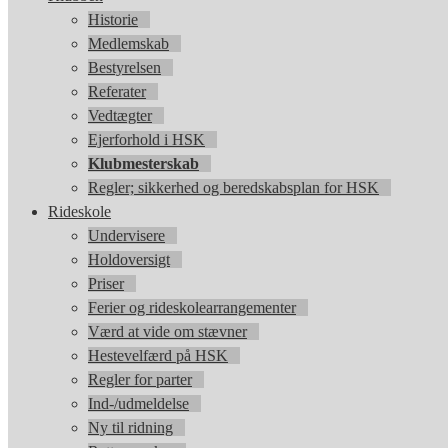
Historie
Medlemskab
Bestyrelsen
Referater
Vedtægter
Ejerforhold i HSK
Klubmesterskab
Regler; sikkerhed og beredskabsplan for HSK
Rideskole
Undervisere
Holdoversigt
Priser
Ferier og rideskolearrangementer
Værd at vide om stævner
Hestevelfærd på HSK
Regler for parter
Ind-/udmeldelse
Ny til ridning