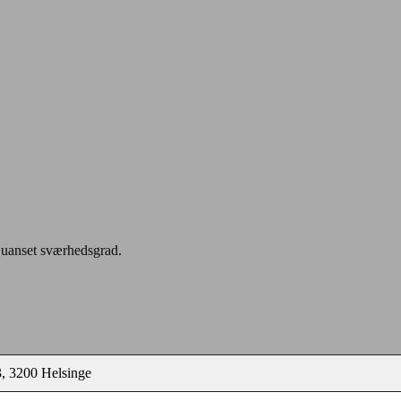
 uanset sværhedsgrad.
, 3200 Helsinge