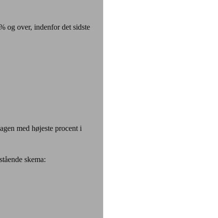
% og over, indenfor det sidste
pagen med højeste procent i
nstående skema: