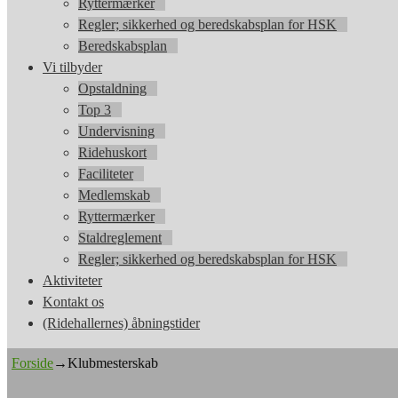
Ryttermærker
Regler; sikkerhed og beredskabsplan for HSK
Beredskabsplan
Vi tilbyder
Opstaldning
Top 3
Undervisning
Ridehuskort
Faciliteter
Medlemskab
Ryttermærker
Staldreglement
Regler; sikkerhed og beredskabsplan for HSK
Aktiviteter
Kontakt os
(Ridehallernes) åbningstider
Forside
→
Klubmesterskab