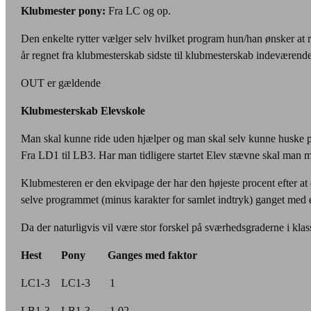
Klubmester pony:
Fra LC og op.
Den enkelte rytter vælger selv hvilket program hun/han ønsker at r
år regnet fra klubmesterskab sidste til klubmesterskab indeværende
OUT er gældende
Klubmesterskab Elevskole
Man skal kunne ride uden hjælper og man skal selv kunne huske 
Fra LD1 til LB3. Har man tidligere startet Elev stævne skal man m
Klubmesteren er den ekvipage der har den højeste procent efter at
selve programmet (minus karakter for samlet indtryk) ganget med e
Da der naturligvis vil være stor forskel på sværhedsgraderne i kl
Hest Pony Ganges med faktor
LC1-3 LC1-3 1
LB1-3 LB1-3 1,02