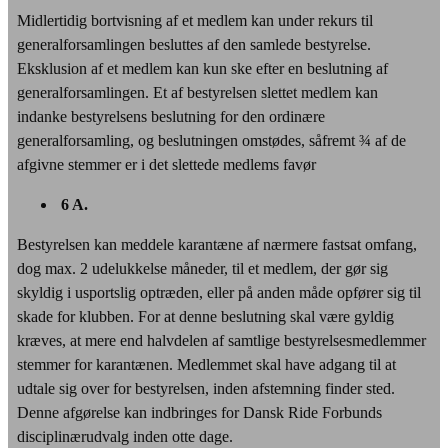
Midlertidig bortvisning af et medlem kan under rekurs til
generalforsamlingen besluttes af den samlede bestyrelse.
Eksklusion af et medlem kan kun ske efter en beslutning af
generalforsamlingen. Et af bestyrelsen slettet medlem kan
indanke bestyrelsens beslutning for den ordinære
generalforsamling, og beslutningen omstødes, såfremt ¾ af de
afgivne stemmer er i det slettede medlems favør
6 A.
Bestyrelsen kan meddele karantæne af nærmere fastsat omfang,
dog max. 2 udelukkelse måneder, til et medlem, der gør sig
skyldig i usportslig optræden, eller på anden måde opfører sig til
skade for klubben. For at denne beslutning skal være gyldig
kræves, at mere end halvdelen af samtlige bestyrelsesmedlemmer
stemmer for karantænen. Medlemmet skal have adgang til at
udtale sig over for bestyrelsen, inden afstemning finder sted.
Denne afgørelse kan indbringes for Dansk Ride Forbunds
disciplinærudvalg inden otte dage.