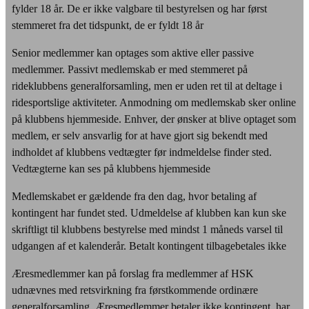
fylder 18 år. De er ikke valgbare til bestyrelsen og har først
stemmeret fra det tidspunkt, de er fyldt 18 år
Senior medlemmer kan optages som aktive eller passive
medlemmer. Passivt medlemskab er med stemmeret på
rideklubbens generalforsamling, men er uden ret til at deltage i
ridesportslige aktiviteter. Anmodning om medlemskab sker online
på klubbens hjemmeside. Enhver, der ønsker at blive optaget som
medlem, er selv ansvarlig for at have gjort sig bekendt med
indholdet af klubbens vedtægter før indmeldelse finder sted.
Vedtægterne kan ses på klubbens hjemmeside
Medlemskabet er gældende fra den dag, hvor betaling af
kontingent har fundet sted. Udmeldelse af klubben kan kun ske
skriftligt til klubbens bestyrelse med mindst 1 måneds varsel til
udgangen af et kalenderår. Betalt kontingent tilbagebetales ikke
Æresmedlemmer kan på forslag fra medlemmer af HSK
udnævnes med retsvirkning fra førstkommende ordinære
generalforsamling. Æresmedlemmer betaler ikke kontingent, har