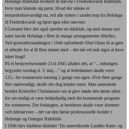
Helsinge Rideklub inviteret til stævne i Frederiksværk Rideklub,
hvor man klarede sig pænt. Hvad der måske er
bemærkelsesværdigt nu, red alle ryttere i samlet trop fra Helsinge
til Frederiksværk og hjem igen efter stævnet.
I Græsted blev der også oprettet en rideklub, og med denne nye
nabo havde Helsinge i flere år mange arrangementer tilfælles.
Ved generalforsamlingen i 1944 opfordrede Oluf Olsen til at gøre
et arbejde for at få flere damer med – det må vel nok siges at have
båret frugt!
På et bestyerelsesmøde 21/4-1945 aftaltes det, at “…ridningen
begynder torsdag d. 3. maj…” og at lederlønnen skulle være
125,- for sommerens træning 2 gange om ugen. Hvis flere gange
blev nødvendigt, skulle der dog betales mere. Man anmodede
berider Kristoffer Christiansen om at give møde den første aften
for om muligt at være behjælpelig med det kommende program
for sommeren. Det forlangtes, at berideren skulle være dommer
ved ridestævner – det var den første professionelle berider i
Helsinge og Omegns Rideklub.
I 1946 blev klubben tilsluttet “De samvirkende Landbo Køre- og