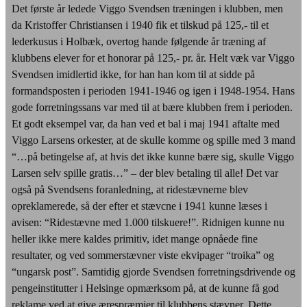
Det første år ledede Viggo Svendsen træningen i klubben, men
da Kristoffer Christiansen i 1940 fik et tilskud på 125,- til et
lederkusus i Holbæk, overtog hande følgende år træning af
klubbens elever for et honorar på 125,- pr. år. Helt væk var Viggo
Svendsen imidlertid ikke, for han han kom til at sidde på
formandsposten i perioden 1941-1946 og igen i 1948-1954. Hans
gode forretningssans var med til at bære klubben frem i perioden.
Et godt eksempel var, da han ved et bal i maj 1941 aftalte med
Viggo Larsens orkester, at de skulle komme og spille med 3 mand
“…på betingelse af, at hvis det ikke kunne bære sig, skulle Viggo
Larsen selv spille gratis…” – der blev betaling til alle! Det var
også på Svendsens foranledning, at ridestævnerne blev
opreklamerede, så der efter et stævcne i 1941 kunne læses i
avisen: “Ridestævne med 1.000 tilskuere!”. Ridnigen kunne nu
heller ikke mere kaldes primitiv, idet mange opnåede fine
resultater, og ved sommerstævner viste ekvipager “troika” og
“ungarsk post”. Samtidig gjorde Svendsen forretningsdrivende og
pengeinstitutter i Helsinge opmærksom på, at de kunne få god
reklame ved at give ærespræmier til klubbens stævner. Dette