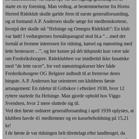
starte en ny forening. Man vedtog, at bestemmelserne fra Horns
Herred Rideklub skulle gælde frem til næste generalforsamling,
og at formand A.P. Andersen skulle sørge for medlemskortene,
hvorpå der skulle stå “Helsinge og Omegns Rideklub”: En klub
var født! I vedtægternes formålsparagraf stod bl.a “…med det
formål at fremme interessen for ridning, kørsel og mønstring med
lette hesteracer…”, og her kunne på dét tidspunkt kun være tale
om Frederiksborgere. Rideklubben var imidlertid ikke fanatiske
med “de lette racer”, for ved mønstringskurser blev både
Frederiksborgere OG Belgiere indbudt til at fremvise deres
hingste. A.P. Andersen har orienteret om klubbens første
arrangement: En ridetur til Gribskov i efteråret 1938, hvor 12
ryttere startede fra Helsinge. Man gjorde ophold hos Viggo
Svendsen, hvor 2 mere sluttede sig til.
Ved den første ordnære generalforsamling i april 1939 oplystes, at
klubben havde 41 medlemmer og en kassebeholdning på 15,21
kr!
I de første år var ridningen helt tilrettelagt efter landbruget, da