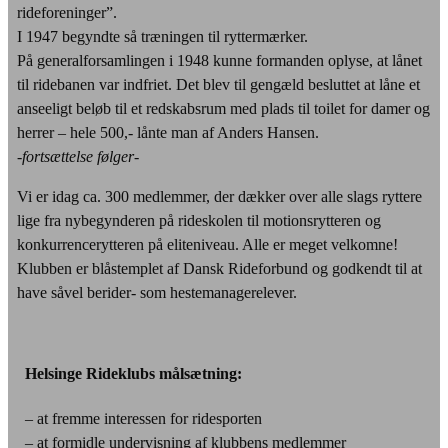
rideforeninger”.
I 1947 begyndte så træningen til ryttermærker.
På generalforsamlingen i 1948 kunne formanden oplyse, at lånet
til ridebanen var indfriet. Det blev til gengæld besluttet at låne et
anseeligt beløb til et redskabsrum med plads til toilet for damer og
herrer – hele 500,- lånte man af Anders Hansen.
-fortsættelse følger-
Vi er idag ca. 300 medlemmer, der dækker over alle slags ryttere
lige fra nybegynderen på rideskolen til motionsrytteren og
konkurrencerytteren på eliteniveau. Alle er meget velkomne!
Klubben er blåstemplet af Dansk Rideforbund og godkendt til at
have såvel berider- som hestemanagerelever.
Helsinge Rideklubs målsætning:
– at fremme interessen for ridesporten
– at formidle undervisning af klubbens medlemmer