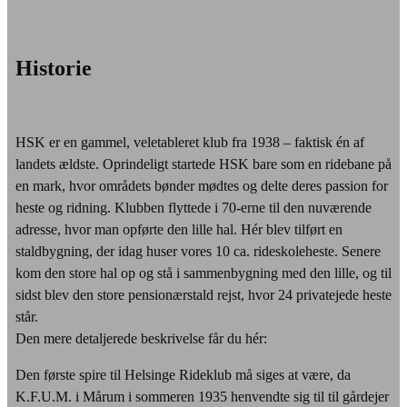
Historie
HSK er en gammel, veletableret klub fra 1938 – faktisk én af
landets ældste. Oprindeligt startede HSK bare som en ridebane på
en mark, hvor områdets bønder mødtes og delte deres passion for
heste og ridning. Klubben flyttede i 70-erne til den nuværende
adresse, hvor man opførte den lille hal. Hér blev tilført en
staldbygning, der idag huser vores 10 ca. rideskoleheste. Senere
kom den store hal op og stå i sammenbygning med den lille, og til
sidst blev den store pensionærstald rejst, hvor 24 privatejede heste
står.
Den mere detaljerede beskrivelse får du hér:
Den første spire til Helsinge Rideklub må siges at være, da
K.F.U.M. i Mårum i sommeren 1935 henvendte sig til til gårdejer