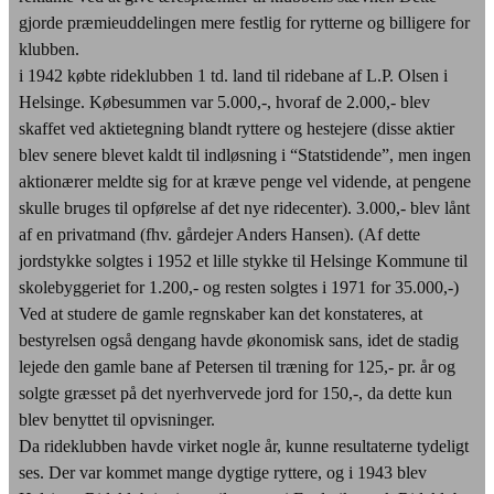
gjorde præmieuddelingen mere festlig for rytterne og billigere for
klubben.
i 1942 købte rideklubben 1 td. land til ridebane af L.P. Olsen i
Helsinge. Købesummen var 5.000,-, hvoraf de 2.000,- blev
skaffet ved aktietegning blandt ryttere og hestejere (disse aktier
blev senere blevet kaldt til indløsning i “Statstidende”, men ingen
aktionærer meldte sig for at kræve penge vel vidende, at pengene
skulle bruges til opførelse af det nye ridecenter). 3.000,- blev lånt
af en privatmand (fhv. gårdejer Anders Hansen). (Af dette
jordstykke solgtes i 1952 et lille stykke til Helsinge Kommune til
skolebyggeriet for 1.200,- og resten solgtes i 1971 for 35.000,-)
Ved at studere de gamle regnskaber kan det konstateres, at
bestyrelsen også dengang havde økonomisk sans, idet de stadig
lejede den gamle bane af Petersen til træning for 125,- pr. år og
solgte græsset på det nyerhvervede jord for 150,-, da dette kun
blev benyttet til opvisninger.
Da rideklubben havde virket nogle år, kunne resultaterne tydeligt
ses. Der var kommet mange dygtige ryttere, og i 1943 blev