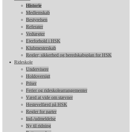
Historie
Medlemskab
Bestyrelsen
Referater
Vedtægter
Ejerforhold i HSK
Klubmesterskab
Regler; sikkerhed og beredskabsplan for HSK
Rideskole
Undervisere
Holdoversigt
Priser
Ferier og rideskolearrangementer
Værd at vide om stævner
Hestevelfærd på HSK
Regler for parter
Ind-/udmeldelse
Ny til ridning