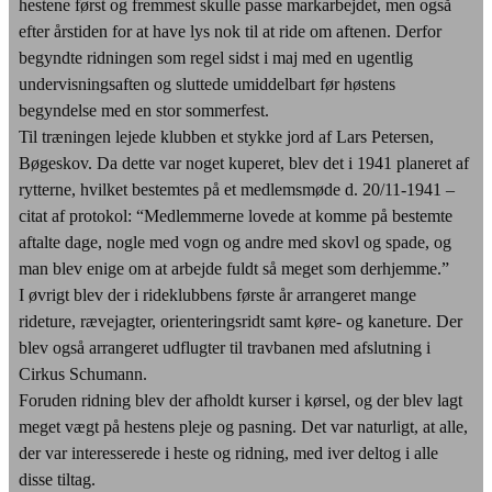
hestene først og fremmest skulle passe markarbejdet, men også
efter årstiden for at have lys nok til at ride om aftenen. Derfor
begyndte ridningen som regel sidst i maj med en ugentlig
undervisningsaften og sluttede umiddelbart før høstens
begyndelse med en stor sommerfest.
Til træningen lejede klubben et stykke jord af Lars Petersen,
Bøgeskov. Da dette var noget kuperet, blev det i 1941 planeret af
rytterne, hvilket bestemtes på et medlemsmøde d. 20/11-1941 –
citat af protokol: “Medlemmerne lovede at komme på bestemte
aftalte dage, nogle med vogn og andre med skovl og spade, og
man blev enige om at arbejde fuldt så meget som derhjemme.”
I øvrigt blev der i rideklubbens første år arrangeret mange
rideture, rævejagter, orienteringsridt samt køre- og kaneture. Der
blev også arrangeret udflugter til travbanen med afslutning i
Cirkus Schumann.
Foruden ridning blev der afholdt kurser i kørsel, og der blev lagt
meget vægt på hestens pleje og pasning. Det var naturligt, at alle,
der var interesserede i heste og ridning, med iver deltog i alle
disse tiltag.