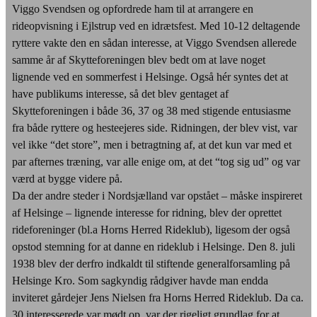
Viggo Svendsen og opfordrede ham til at arrangere en
rideopvisning i Ejlstrup ved en idrætsfest. Med 10-12 deltagende
ryttere vakte den en sådan interesse, at Viggo Svendsen allerede
samme år af Skytteforeningen blev bedt om at lave noget
lignende ved en sommerfest i Helsinge. Også hér syntes det at
have publikums interesse, så det blev gentaget af
Skytteforeningen i både 36, 37 og 38 med stigende entusiasme
fra både ryttere og hesteejeres side. Ridningen, der blev vist, var
vel ikke “det store”, men i betragtning af, at det kun var med et
par afternes træning, var alle enige om, at det “tog sig ud” og var
værd at bygge videre på.
Da der andre steder i Nordsjælland var opstået – måske inspireret
af Helsinge – lignende interesse for ridning, blev der oprettet
rideforeninger (bl.a Horns Herred Rideklub), ligesom der også
opstod stemning for at danne en rideklub i Helsinge. Den 8. juli
1938 blev der derfro indkaldt til stiftende generalforsamling på
Helsinge Kro. Som sagkyndig rådgiver havde man endda
inviteret gårdejer Jens Nielsen fra Horns Herred Rideklub. Da ca.
30 interesserede var mødt op, var der rigeligt grundlag for at